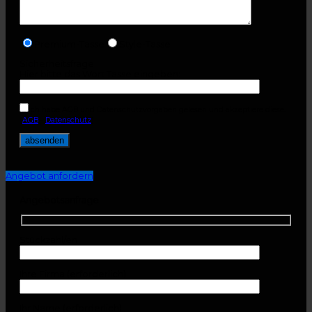
Premium-Tasse
Style-Tasse
Sicherheitsfrage
Hier bitte das Wort Tasse eingeben:
Ich habe AGB und Datenschutzvorgaben gelesen und akzeptiere diese.
(
AGB
-
Datenschutz
)
Angebot anfordern
Angebotsanfrage
Stückzahl/en
Ihre Firma (erforderlich)
Ihr Name (erforderlich)