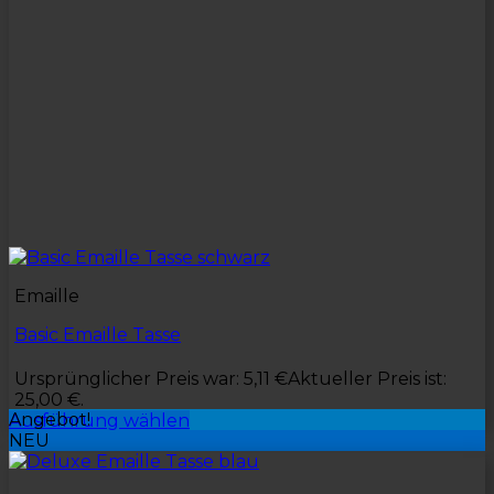
Emaille
Basic Emaille Tasse
Ursprünglicher Preis war: 5,11 €
Aktueller Preis ist:
25,00 €.
Angebot!
Ausführung wählen
NEU