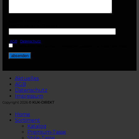
Sicherheitsfrage
Übl. Farbe einer Banane?
(
AGB
-
Datenschutz
)
Ich habe AGB und Datenschutzvorgaben gelesen und akzeptiere diese.
Aktuelles
AGB
Datenschutz
Impressum
Copyright 2026 ©
KUK-DIREKT
Home
Sortiment
Katalog
Premium-Tasse
Style-Tasse