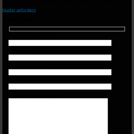
Wir stellen Ihnen kostenlos eine Muster-Tasse zur Verfügung.
Muster anfordern
Musteranforderung
Ihre Firma (erforderlich)
Ihr Name (erforderlich)
Ihre Telefonnummer
Ihre E-Mail-Adresse (erforderlich)
Ihre Anschrift (erforderlich)