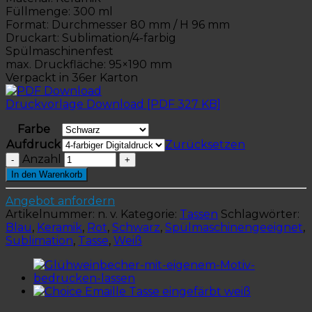
Füllmenge: 300 ml
Format: Durchmesser 80 mm / H 96 mm
Druckart: Sublimation/4-farbig
Spülmaschinenfest
max. Druckfläche: 95×190 mm
Verpackt in 36er Karton
Druckvorlage Download [PDF 327 KB]
Farbe
Aufdruck
Zurücksetzen
Anzahl
In den Warenkorb
Angebot anfordern
Artikelnummer:
n. v.
Kategorie:
Tassen
Schlagwörter:
Blau
,
Keramik
,
Rot
,
Schwarz
,
Spülmaschinengeeignet
,
Sublimation
,
Tasse
,
Weiß