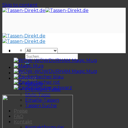
Skip to content
Home
Sortiment
Katalog
Premium-Tasse
Style-Tasse
Emaille-Tassen
Tassen Suche
Preise
FAQ
Kontakt
Kontaktformular