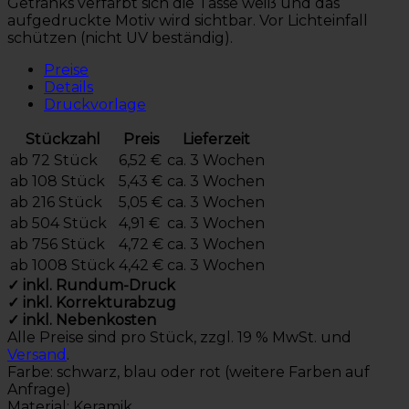
Getränks verfärbt sich die Tasse weiß und das
aufgedruckte Motiv wird sichtbar. Vor Lichteinfall
schützen (nicht UV beständig).
Preise
Details
Druckvorlage
Stückzahl
Preis
Lieferzeit
ab 72 Stück
6,52 €
ca. 3 Wochen
ab 108 Stück
5,43 €
ca. 3 Wochen
ab 216 Stück
5,05 €
ca. 3 Wochen
ab 504 Stück
4,91 €
ca. 3 Wochen
ab 756 Stück
4,72 €
ca. 3 Wochen
ab 1008 Stück
4,42 €
ca. 3 Wochen
✓ inkl. Rundum-Druck
✓ inkl. Korrekturabzug
✓ inkl. Nebenkosten
Alle Preise sind pro Stück, zzgl. 19 % MwSt. und
Versand
.
Farbe: schwarz, blau oder rot (weitere Farben auf
Anfrage)
Material: Keramik