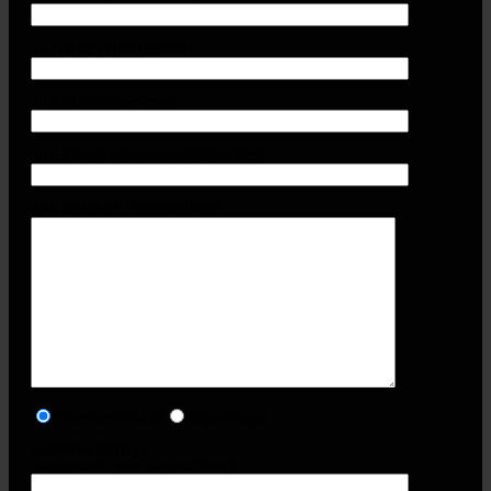
Ihr Name (erforderlich)
Ihre Telefonnummer
Ihre E-Mail-Adresse (erforderlich)
Ihre Anschrift (erforderlich)
Premium-Tasse
Style-Tasse
Sicherheitsfrage
Hauptstadt von Deutschland?