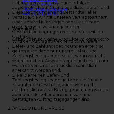
Lieferungen und Leistungen erfolgen
Tel.: 0211 99 88 111
ausschließlich auf Grundlage dieser Liefer- und
info@tassen-direkt.de
Diese Bedingungen sind Bestandteil aller
+49 (0) 211 / 99 88 111
Verträge, die wir mit unseren Vertragspartnern
über unsere Lieferungen oder Leistungen
schließen. Alle vorangegangenen
Warenkorb
Geschäftsbedingungen verlieren hiermit ihre
Gültigkeit.
Es befinden sich keine Produkte im Warenkorb.
Wird der Auftrag abweichend von unseren
Liefer- und Zahlungsbedingungen erteilt, so
gelten auch dann nur unsere Liefer- und
Zahlungsbedingungen, selbst wenn wir nicht
widersprechen. Abweichungen gelten also nur,
wenn sie von uns ausdrücklich schriftlich
anerkannt worden sind.
Die allgemeinen Liefer- und
Zahlungsbedingungen gelten auch für alle
zukünftigen Geschäfte, auch wenn nicht
ausdrücklich auf sie Bezug genommen wird, sie
aber dem Besteller bei einem von uns
bestätigten Auftrag zugegangen sind.
ANGEBOTE UND PREISE