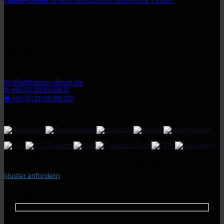
Tassen-Direkt
ist eine deutsche Druckerei für Tassen.
★
mehr als 3.500 zufriedene Kunden
★
Lieferzeit 15 Tage im Durchschnitt
Kontakt
Tassen-Direkt
Kolberger Str. 1
40599 Düsseldorf
✉ info@tassen-direkt.de
✆ +49 (0) 211 99 88 111
🖷 +49 (0) 211 99 88 120
Info
Zahlungsoptionen:
Versandpartner:
GRATIS-MUSTER
Wir stellen Ihnen kostenlos eine Muster-Tasse zur Verfügung.
Muster anfordern
Musteranforderung
Ihre Firma (erforderlich)