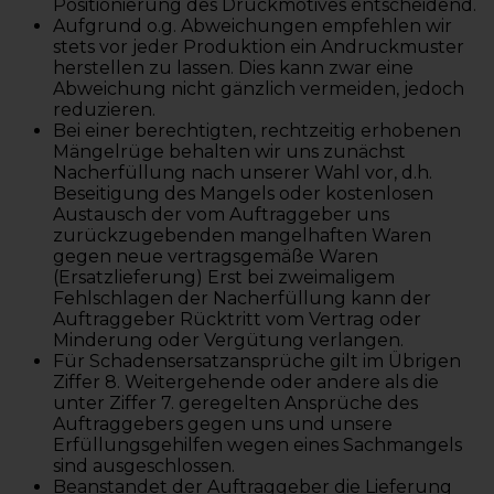
Positionierung des Druckmotives entscheidend.
Aufgrund o.g. Abweichungen empfehlen wir
stets vor jeder Produktion ein Andruckmuster
herstellen zu lassen. Dies kann zwar eine
Abweichung nicht gänzlich vermeiden, jedoch
reduzieren.
Bei einer berechtigten, rechtzeitig erhobenen
Mängelrüge behalten wir uns zunächst
Nacherfüllung nach unserer Wahl vor, d.h.
Beseitigung des Mangels oder kostenlosen
Austausch der vom Auftraggeber uns
zurückzugebenden mangelhaften Waren
gegen neue vertragsgemäße Waren
(Ersatzlieferung) Erst bei zweimaligem
Fehlschlagen der Nacherfüllung kann der
Auftraggeber Rücktritt vom Vertrag oder
Minderung oder Vergütung verlangen.
Für Schadensersatzansprüche gilt im Übrigen
Ziffer 8. Weitergehende oder andere als die
unter Ziffer 7. geregelten Ansprüche des
Auftraggebers gegen uns und unsere
Erfüllungsgehilfen wegen eines Sachmangels
sind ausgeschlossen.
Beanstandet der Auftraggeber die Lieferung