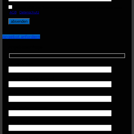
Ich habe AGB und Datenschutzvorgaben gelesen und akzeptiere diese.
(
AGB
-
Datenschutz
)
Angebot anfordern
Angebotsanfrage
Stückzahl/en
Ihre Firma (erforderlich)
Ihr Name (erforderlich)
Ihre Telefonnummer
Ihre E-Mail-Adresse (erforderlich)