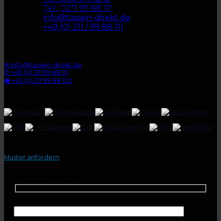
★
Tel.: 0211 99 88 111
Lieferzeit 15 Tage im Durchschnitt
info@tassen-direkt.de
Kontakt
+49 (0) 211 / 99 88 111
Tassen-Direkt
Kolberger Str. 1
40599 Düsseldorf
✉ info@tassen-direkt.de
✆ +49 (0) 211 99 88 111
🖷 +49 (0) 211 99 88 120
Warenkorb
Info
Es befinden sich keine Produkte im Warenkorb.
Zahlungsoptionen:
Versandpartner:
GRATIS-MUSTER
Wir stellen Ihnen kostenlos eine Muster-Tasse zur Verfügung.
Muster anfordern
Musteranforderung
Ihre Firma (erforderlich)