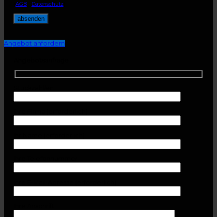
(
AGB
-
Datenschutz
)
Angebot anfordern
Angebotsanfrage
Stückzahl/en
Ihre Firma (erforderlich)
Ihr Name (erforderlich)
Ihre Telefonnummer
Ihre E-Mail-Adresse (erforderlich)
Ihre Anschrift