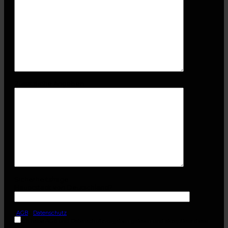
Zusätzliche Angaben
Sicherheitsfrage
Hauptstadt von Deutschland?
(
AGB
-
Datenschutz
)
Ich habe AGB und Datenschutzvorgaben gelesen und akzeptiere diese.