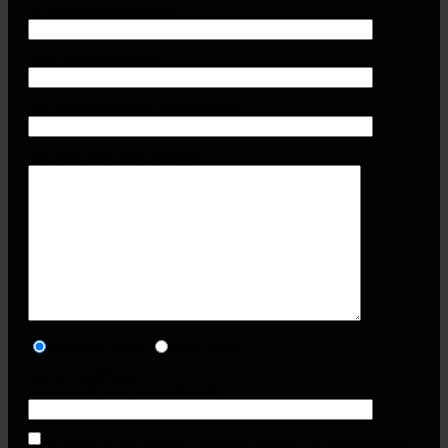
Ihr Name (erforderlich)
Ihre Telefonnummer
Ihre E-Mail-Adresse (erforderlich)
Ihre Anschrift (erforderlich)
Premium-Tasse
Style-Tasse
Sicherheitsfrage
Hauptstadt von Deutschland?
Ich habe AGB und Datenschutzvorgaben gelesen und akzeptiere diese.