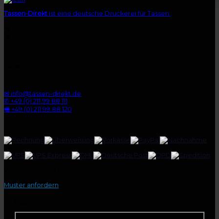
Tassen-Direkt
ist eine deutsche Druckerei für Tassen.
★
mehr als 3.500 zufriedene Kunden
★
Lieferzeit 15 Tage im Durchschnitt
Kontakt
Tassen-Direkt
Kolberger Str. 1
40599 Düsseldorf
✉ info@tassen-direkt.de
✆ +49 (0) 211 99 88 111
🖷 +49 (0) 211 99 88 120
Info
Zahlungsoptionen:
Versandpartner:
GRATIS-MUSTER
Wir stellen Ihnen kostenlos eine Muster-Tasse zur Verfügung.
Muster anfordern
Musteranforderung