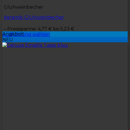
Glühweinbecher
Keramik-Glühweinbecher
–
Preisspanne: 4,77 € bis 5,23 €
Angebot!
Ausführung wählen
NEU