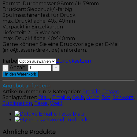
Format: Durchmesser 88mm / H 79mm
Druckart: Siebdruck/1-farbig
Spülmaschinenfest für Druck
max. Druckfläche: 40x140mm
Verpackt in Einzelkarton
Lieferzeit: 2 – 3 Wochen
max. Druckfläche: 40x140mm
Gerne können Sie eine Druckvorlage per E-Mail
(info@tassen-direkt.de) anfordern.
Farbe
Zurücksetzen
Anzahl
In den Warenkorb
Angebot anfordern
Artikelnummer:
n. v.
Kategorien:
Emaille
,
Tassen
Schlagwörter:
Blau
,
Emaille
,
Gelb
,
Grün
,
Rot
,
Schwarz
,
Sublimation
,
Tasse
,
Weiß
Ähnliche Produkte