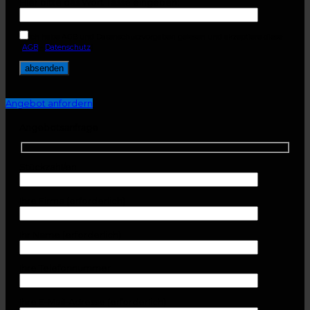
Hier bitte das Wort Tasse eingeben:
Ich habe AGB und Datenschutzvorgaben gelesen und akzeptiere diese.
(
AGB
-
Datenschutz
)
Angebot anfordern
Angebotsanfrage
Stückzahl/en
Ihre Firma (erforderlich)
Ihr Name (erforderlich)
Ihre Telefonnummer
Ihre E-Mail-Adresse (erforderlich)