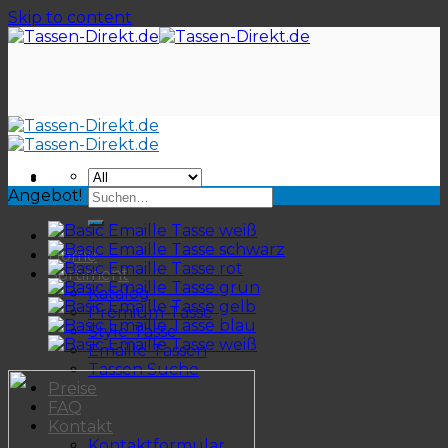
Skip to content
Angebot!
Home
Sortiment
Katalog
Premium-Tasse
Style-Tasse
Emaille-Tassen
Tassen Suche
Preise
FAQ
Kontakt
Kontaktformular