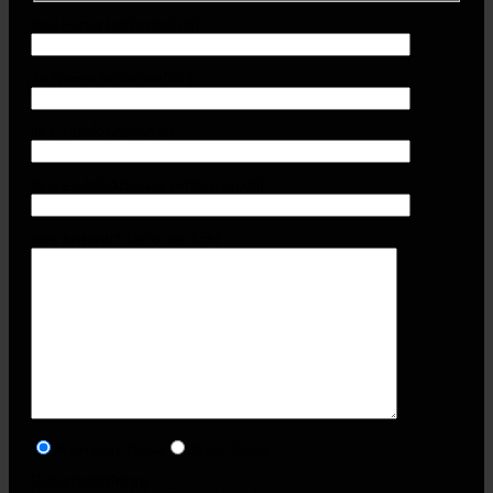
Ihre Firma (erforderlich)
Ihr Name (erforderlich)
Ihre Telefonnummer
Ihre E-Mail-Adresse (erforderlich)
Ihre Anschrift (erforderlich)
Premium-Tasse
Style-Tasse
Sicherheitsfrage