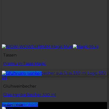
Tassen
Premium-Tasse Magic
Ausführung wählen
Glühweinbecher
Glas-Henkelbecher 330 ml
In den Warenkorb
Tassen-Direkt