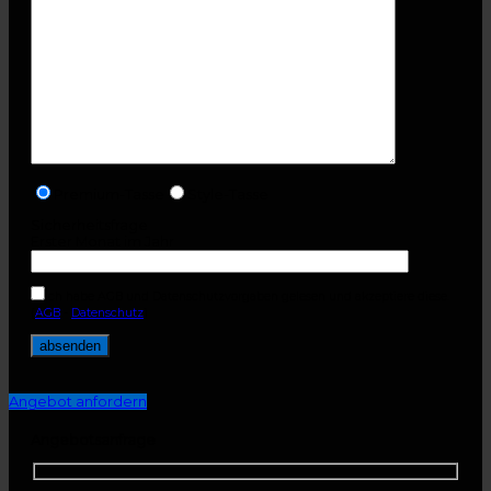
Premium-Tasse
Style-Tasse
Sicherheitsfrage
Erster Monat im Jahr
Ich habe AGB und Datenschutzvorgaben gelesen und akzeptiere diese.
(
AGB
-
Datenschutz
)
Angebot anfordern
Angebotsanfrage