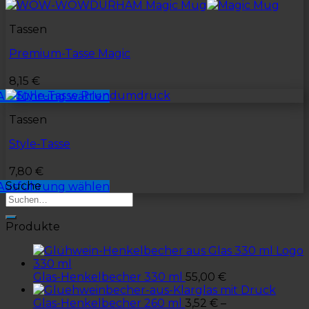
Tassen
Premium-Tasse Magic
8,15
€
Ausführung wählen
Tassen
Style-Tasse
7,80
€
Suche
Ausführung wählen
Produkte
Glas-Henkelbecher 330 ml
55,00
€
Glas-Henkelbecher 260 ml
3,52
€
–