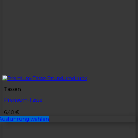
Tassen
Premium-Tasse
6,40
€
Ausführung wählen