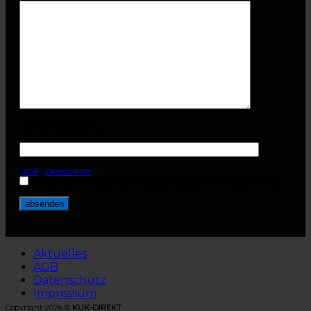
Sicherheitsfrage
Übl. Farbe einer Banane?
(
AGB
-
Datenschutz
)
Ich habe AGB und Datenschutzvorgaben gelesen und akzeptiere diese.
Aktuelles
AGB
Datenschutz
Impressum
Copyright 2026 ©
KUK-DIREKT