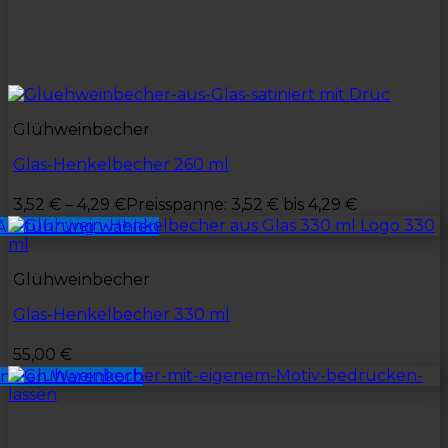
Glühweinbecher
Glas-Henkelbecher 260 ml
3,52
€
–
4,29
€
Preisspanne: 3,52 € bis 4,29 €
Ausführung wählen
Glühweinbecher
Glas-Henkelbecher 330 ml
55,00
€
In den Warenkorb