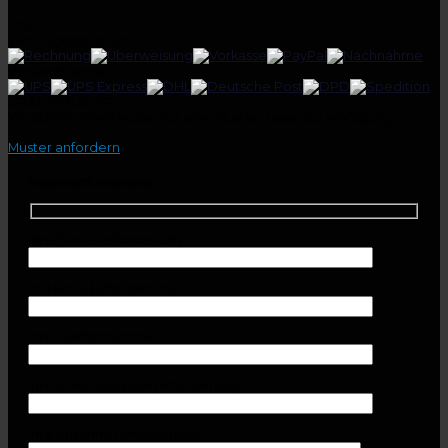
Info
Zahlungsoptionen:
Versandpartner:
GRATIS-MUSTER
Wir stellen Ihnen kostenlos eine Muster-Tasse zur Verfügung.
Muster anfordern
Musteranforderung
Ihre Firma (erforderlich)
Ihr Name (erforderlich)
Ihre Telefonnummer
Ihre E-Mail-Adresse (erforderlich)
Ihre Anschrift (erforderlich)