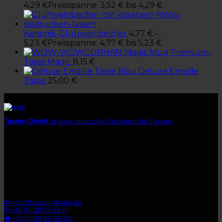
4,29
€
Preisspanne: 3,52 € bis 4,29 €
Keramik-Glühweinbecher
4,77
€
–
5,23
€
Preisspanne: 4,77 € bis 5,23 €
Premium-
Tasse Magic
8,15
€
Deluxe Emaille
Tasse
25,00
€
Tassen-Direkt
Tassen-Direkt
ist eine deutsche Druckerei für Tassen.
★
mehr als 3.500 zufriedene Kunden
★
Lieferzeit 15 Tage im Durchschnitt
Kontakt
Tassen-Direkt
Kolberger Str. 1
40599 Düsseldorf
✉ info@tassen-direkt.de
✆ +49 (0) 211 99 88 111
🖷 +49 (0) 211 99 88 120