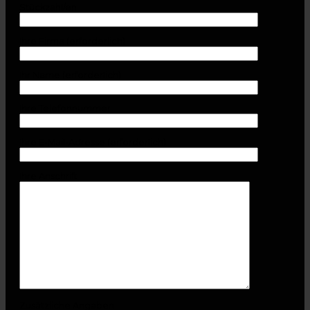
Stückzahl/en
Ihre Firma (erforderlich)
Ihr Name (erforderlich)
Ihre Telefonnummer
Ihre E-Mail-Adresse (erforderlich)
Ihre Anschrift
Zusätzliche Angaben