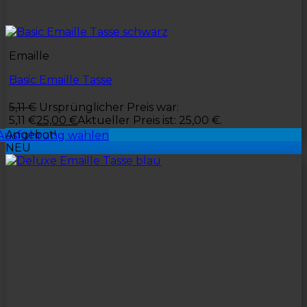
Emaille
Basic Emaille Tasse
5,11
€
Ursprünglicher Preis war:
5,11 €
25,00
€
Aktueller Preis ist: 25,00 €.
Angebot!
Ausführung wählen
NEU