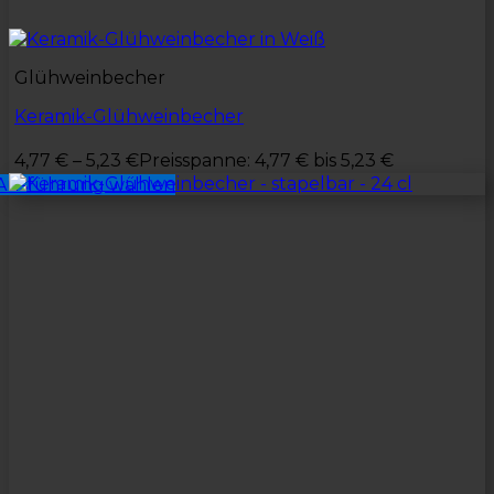
Glühweinbecher
Keramik-Glühweinbecher
4,77
€
–
5,23
€
Preisspanne: 4,77 € bis 5,23 €
Ausführung wählen