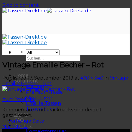
Skip to content
Vintage Emaille Becher – Rot
Home
Published
17. September 2019
at
460 × 340
in
Vintage
Sortiment
Emaille Becher – Rot
Katalog
Premium-Tasse
Style-Tasse
zum Produkt
Emaille-Tassen
Tassen Suche
Kommentare und Trackbacks sind derzeit
Preise
geschlossen.
FAQ
←
vorherige Seite
Kontakt
Nächste
→
Kontaktformular