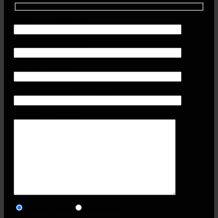
Ihre Firma (erforderlich)
Ihr Name (erforderlich)
Ihre Telefonnummer
Ihre E-Mail-Adresse (erforderlich)
Ihre Anschrift (erforderlich)
Premium-Tasse
Style-Tasse