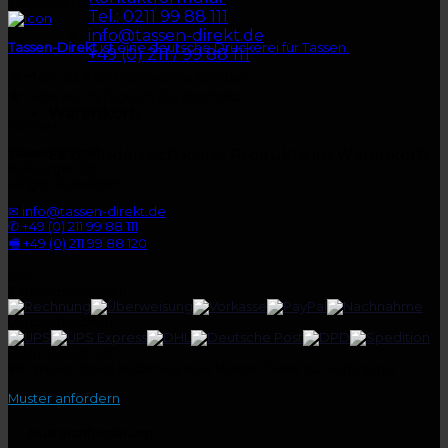
Tassen-Direkt
Tel.: 0211 99 88 111
info@tassen-direkt.de
Tassen-Direkt
ist eine deutsche Druckerei für Tassen.
+49 (0) 211 / 99 88 111
★
mehr als 3.500 zufriedene Kunden
★
Lieferzeit 15 Tage im Durchschnitt
Warenkorb
Kontakt
Es befinden sich keine Produkte im Warenkorb.
Tassen-Direkt
Kolberger Str. 1
40599 Düsseldorf
✉ info@tassen-direkt.de
✆ +49 (0) 211 99 88 111
🖷 +49 (0) 211 99 88 120
Info
Zahlungsoptionen:
Versandpartner:
GRATIS-MUSTER
Wir stellen Ihnen kostenlos eine Muster-Tasse zur Verfügung.
Muster anfordern
Musteranforderung