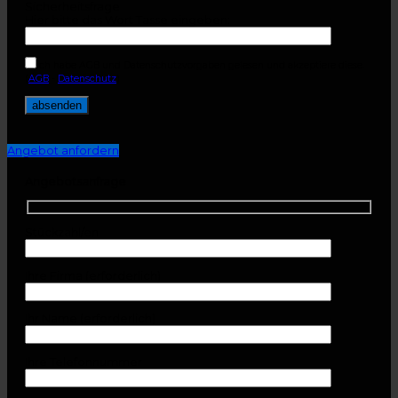
Sicherheitsfrage
Hier bitte das Wort Tasse eingeben:
Ich habe AGB und Datenschutzvorgaben gelesen und akzeptiere diese.
(
AGB
-
Datenschutz
)
Angebot anfordern
Angebotsanfrage
Stückzahl/en
Ihre Firma (erforderlich)
Ihr Name (erforderlich)
Ihre Telefonnummer