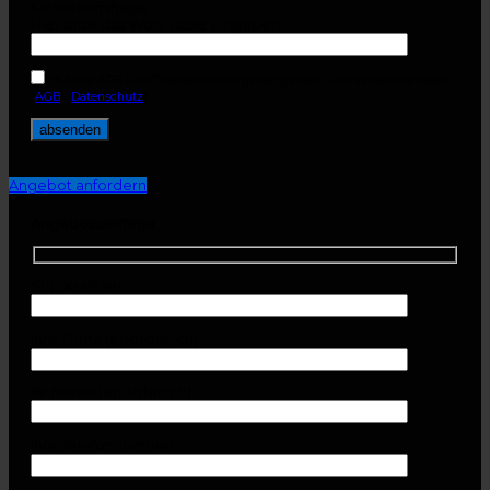
Sicherheitsfrage
Hier bitte das Wort Tasse eingeben:
Ich habe AGB und Datenschutzvorgaben gelesen und akzeptiere diese.
(
AGB
-
Datenschutz
)
Angebot anfordern
Angebotsanfrage
Stückzahl/en
Ihre Firma (erforderlich)
Ihr Name (erforderlich)
Ihre Telefonnummer