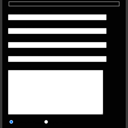
Ihre Firma (erforderlich)
Ihr Name (erforderlich)
Ihre Telefonnummer
Ihre E-Mail-Adresse (erforderlich)
Ihre Anschrift (erforderlich)
Premium-Tasse
Style-Tasse