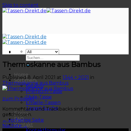
Skip to content
Thermoskanne aus Bambus
Home
Published
8. April 2021
at
1344 × 2021
in
Sortiment
Thermoskanne aus Bambus
Katalog
Premium-Tasse
Style-Tasse
zum Produkt
Emaille-Tassen
Tassen Suche
Kommentare und Trackbacks sind derzeit
Preise
geschlossen.
FAQ
←
vorherige Seite
Kontakt
Nächste
→
Kontaktformular