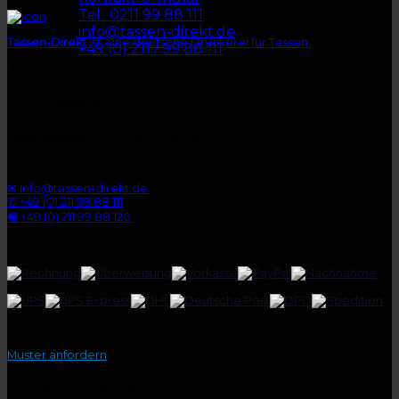
Tassen-Direkt
Tel.: 0211 99 88 111
info@tassen-direkt.de
Tassen-Direkt
ist eine deutsche Druckerei für Tassen.
+49 (0) 211 / 99 88 111
★
mehr als 3.500 zufriedene Kunden
★
Lieferzeit 15 Tage im Durchschnitt
Warenkorb
Kontakt
Es befinden sich keine Produkte im Warenkorb.
Tassen-Direkt
Kolberger Str. 1
40599 Düsseldorf
✉ info@tassen-direkt.de
✆ +49 (0) 211 99 88 111
🖷 +49 (0) 211 99 88 120
Info
Zahlungsoptionen:
Versandpartner:
GRATIS-MUSTER
Wir stellen Ihnen kostenlos eine Muster-Tasse zur Verfügung.
Muster anfordern
Musteranforderung