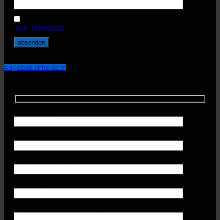
Ich habe AGB und Datenschutzvorgaben gelesen und akzeptiere diese.
(
AGB
-
Datenschutz
)
Angebot anfordern
Angebotsanfrage
Stückzahl/en
Ihre Firma (erforderlich)
Ihr Name (erforderlich)
Ihre Telefonnummer
Ihre E-Mail-Adresse (erforderlich)