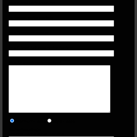
Ihre Firma (erforderlich)
Ihr Name (erforderlich)
Ihre Telefonnummer
Ihre E-Mail-Adresse (erforderlich)
Ihre Anschrift (erforderlich)
Premium-Tasse
Style-Tasse
Sicherheitsfrage
Übliche Farbe einer Banane