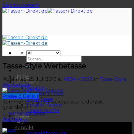
Skip to content
Tasse-Style Werbetasse
Home
Published
25. Juli 2019
at
4834 × 3222
in
Tasse-Style
Sortiment
Werbetasse
Katalog
Premium-Tasse
Preise & Details
Style-Tasse
Kommentare und Trackbacks sind derzeit
Emaille-Tassen
geschlossen.
Tassen Suche
←
vorherige Seite
Preise
Nächste
→
FAQ
Tassen-Direkt
Kontakt
Kontaktformular