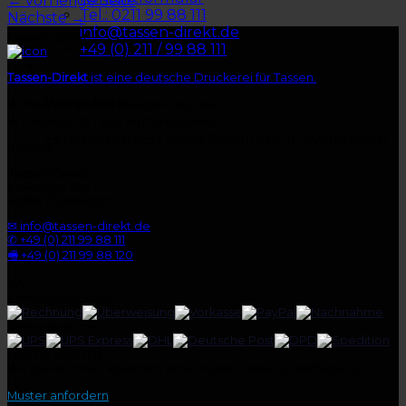
←
vorherige Seite
Tel.: 0211 99 88 111
Nächste
→
info@tassen-direkt.de
Tassen-Direkt
+49 (0) 211 / 99 88 111
Tassen-Direkt
ist eine deutsche Druckerei für Tassen.
Warenkorb
★
mehr als 3.500 zufriedene Kunden
★
Lieferzeit 15 Tage im Durchschnitt
Es befinden sich keine Produkte im Warenkorb.
Kontakt
Tassen-Direkt
Kolberger Str. 1
40599 Düsseldorf
✉ info@tassen-direkt.de
✆ +49 (0) 211 99 88 111
🖷 +49 (0) 211 99 88 120
Info
Zahlungsoptionen:
Versandpartner:
GRATIS-MUSTER
Wir stellen Ihnen kostenlos eine Muster-Tasse zur Verfügung.
Muster anfordern