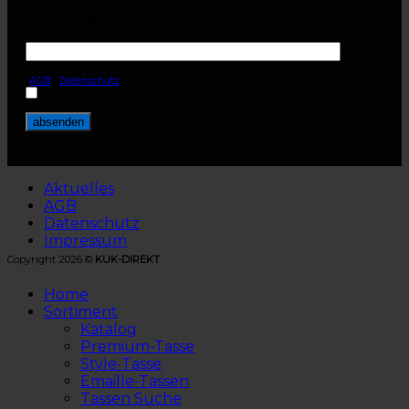
Sicherheitsfrage
Farbe des Himmels?
(
AGB
-
Datenschutz
)
Ich habe AGB und Datenschutzvorgaben gelesen und akzeptiere diese.
Aktuelles
AGB
Datenschutz
Impressum
Copyright 2026 ©
KUK-DIREKT
Home
Sortiment
Katalog
Premium-Tasse
Style-Tasse
Emaille-Tassen
Tassen Suche