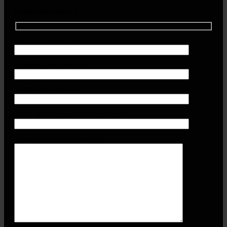
Musteranforderung
Ihre Firma (erforderlich)
Ihr Name (erforderlich)
Ihre Telefonnummer
Ihre E-Mail-Adresse (erforderlich)
Ihre Anschrift (erforderlich)