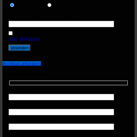
Premium-Tasse
Style-Tasse
Sicherheitsfrage
Hier bitte das Wort Tasse eingeben:
Ich habe AGB und Datenschutzvorgaben gelesen und akzeptiere diese.
(
AGB
-
Datenschutz
)
Angebot anfordern
Angebotsanfrage
Stückzahl/en
Ihre Firma (erforderlich)
Ihr Name (erforderlich)
Ihre Telefonnummer