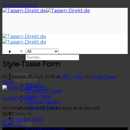
Skip to content
Style-Tasse Form
Home
Published
25. Juli 2019
at
487 × 450
in
Style-Tasse
Sortiment
Form
Katalog
Premium-Tasse
Style-Tasse
zum Produkt
Emaille-Tassen
Tassen Suche
Kommentare und Trackbacks sind derzeit
Preise
geschlossen.
FAQ
←
vorherige Seite
Kontakt
Nächste
→
Kontaktformular