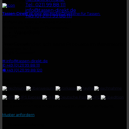
Tassen-Direkt
Tel.: 0211 99 88 111
info@tassen-direkt.de
Tassen-Direkt
ist eine deutsche Druckerei für Tassen.
+49 (0) 211 / 99 88 111
★
mehr als 3.500 zufriedene Kunden
★
Lieferzeit 15 Tage im Durchschnitt
Warenkorb
Kontakt
Es befinden sich keine Produkte im Warenkorb.
Tassen-Direkt
Kolberger Str. 1
40599 Düsseldorf
✉ info@tassen-direkt.de
✆ +49 (0) 211 99 88 111
🖷 +49 (0) 211 99 88 120
Info
Zahlungsoptionen:
Versandpartner:
GRATIS-MUSTER
Wir stellen Ihnen kostenlos eine Muster-Tasse zur Verfügung.
Muster anfordern
Musteranforderung