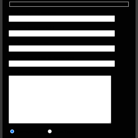
Ihre Firma (erforderlich)
Ihr Name (erforderlich)
Ihre Telefonnummer
Ihre E-Mail-Adresse (erforderlich)
Ihre Anschrift (erforderlich)
Premium-Tasse
Style-Tasse