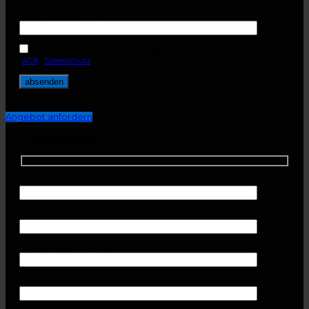
Sicherheitsfrage
Erster Monat im Jahr
Ich habe AGB und Datenschutzvorgaben gelesen und akzeptiere diese.
(
AGB
-
Datenschutz
)
Angebot anfordern
Angebotsanfrage
Stückzahl/en
Ihre Firma (erforderlich)
Ihr Name (erforderlich)
Ihre Telefonnummer