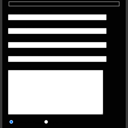
Ihre Firma (erforderlich)
Ihr Name (erforderlich)
Ihre Telefonnummer
Ihre E-Mail-Adresse (erforderlich)
Ihre Anschrift (erforderlich)
Premium-Tasse
Style-Tasse