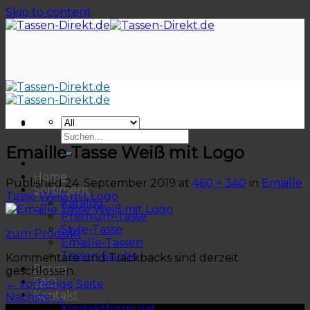
Skip to content
Emaille Tasse Weiß mit Logo
Home
Published
24. September 2019
at
460 × 340
in
Emaille
Sortiment
Tasse Weiß mit Logo
Katalog
Premium-Tasse
Style-Tasse
zum Produkt
Emaille-Tassen
Tassen Suche
Kommentare und Trackbacks sind derzeit
Preise
geschlossen.
FAQ
←
vorherige Seite
Kontakt
Nächste
→
Kontaktformular