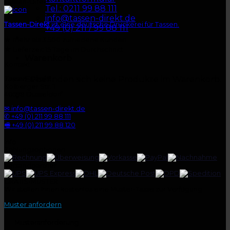
Tassen-Direkt
Tel.: 0211 99 88 111
info@tassen-direkt.de
Tassen-Direkt
ist eine deutsche Druckerei für Tassen.
+49 (0) 211 / 99 88 111
★
mehr als 3.500 zufriedene Kunden
★
Lieferzeit 15 Tage im Durchschnitt
Warenkorb
Kontakt
Es befinden sich keine Produkte im Warenkorb.
Tassen-Direkt
Kolberger Str. 1
40599 Düsseldorf
✉ info@tassen-direkt.de
✆ +49 (0) 211 99 88 111
🖷 +49 (0) 211 99 88 120
Info
Zahlungsoptionen:
Versandpartner:
GRATIS-MUSTER
Wir stellen Ihnen kostenlos eine Muster-Tasse zur Verfügung.
Muster anfordern
Musteranforderung