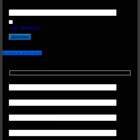
Sicherheitsfrage
Hauptstadt von Deutschland?
Ich habe AGB und Datenschutzvorgaben gelesen und akzeptiere diese.
(
AGB
-
Datenschutz
)
Angebot anfordern
Angebotsanfrage
Stückzahl/en
Ihre Firma (erforderlich)
Ihr Name (erforderlich)
Ihre Telefonnummer