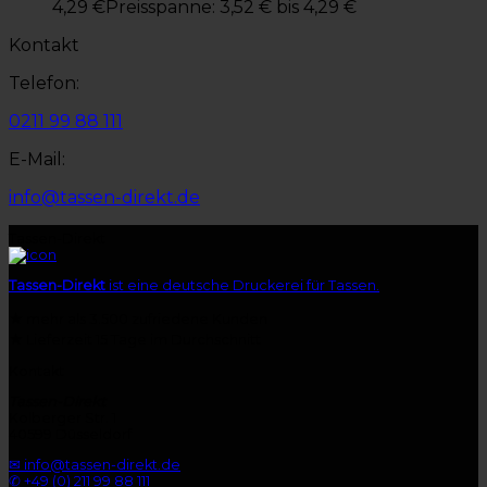
4,29
€
Preisspanne: 3,52 € bis 4,29 €
Kontakt
Telefon:
0211 99 88 111
E-Mail:
info@tassen-direkt.de
Tassen-Direkt
Tassen-Direkt
ist eine deutsche Druckerei für Tassen.
★
mehr als 3.500 zufriedene Kunden
★
Lieferzeit 15 Tage im Durchschnitt
Kontakt
Tassen-Direkt
Kolberger Str. 1
40599 Düsseldorf
✉ info@tassen-direkt.de
✆ +49 (0) 211 99 88 111