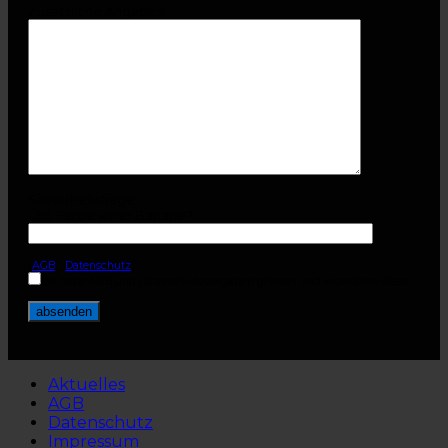
Zusätzliche Angaben
Sicherheitsfrage
Übl. Farbe einer Banane?
(
AGB
-
Datenschutz
)
Ich habe AGB und Datenschutzvorgaben gelesen und akzeptiere diese.
Aktuelles
AGB
Datenschutz
Impressum