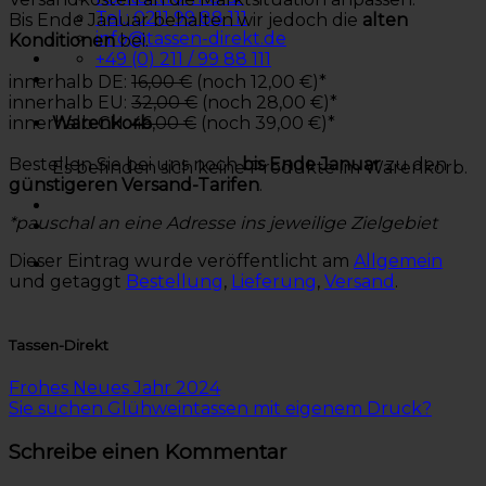
Tel.: 0211 99 88 111
Bis Ende Januar behalten wir jedoch die
alten
info@tassen-direkt.de
Konditionen
bei.
+49 (0) 211 / 99 88 111
innerhalb DE:
16,00 €
(noch 12,00 €)*
innerhalb EU:
32,00 €
(noch 28,00 €)*
innerhalb CH:
46,00 €
(noch 39,00 €)*
Warenkorb
Bestellen Sie bei uns noch
bis Ende Januar
zu den
Es befinden sich keine Produkte im Warenkorb.
günstigeren Versand-Tarifen
.
*pauschal an eine Adresse ins jeweilige Zielgebiet
Dieser Eintrag wurde veröffentlicht am
Allgemein
und getaggt
Bestellung
,
Lieferung
,
Versand
.
Tassen-Direkt
Frohes Neues Jahr 2024
Sie suchen Glühweintassen mit eigenem Druck?
Schreibe einen Kommentar