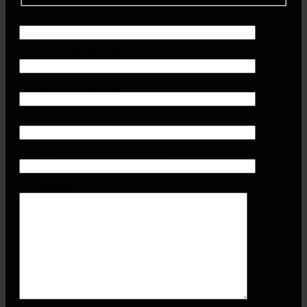
Stückzahl/en
Ihre Firma (erforderlich)
Ihr Name (erforderlich)
Ihre Telefonnummer
Ihre E-Mail-Adresse (erforderlich)
Ihre Anschrift