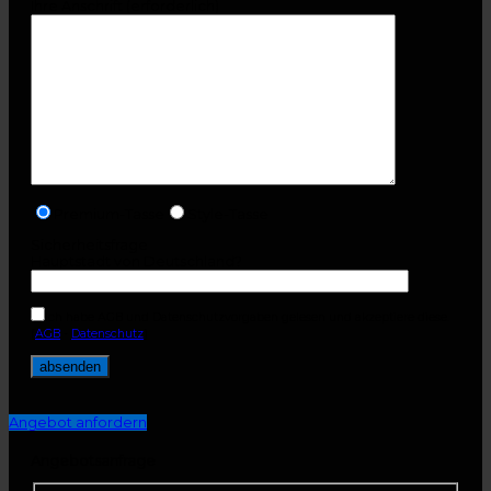
Ihre Anschrift (erforderlich)
Premium-Tasse
Style-Tasse
Sicherheitsfrage
Hauptstadt von Deutschland?
Ich habe AGB und Datenschutzvorgaben gelesen und akzeptiere diese.
(
AGB
-
Datenschutz
)
Angebot anfordern
Angebotsanfrage