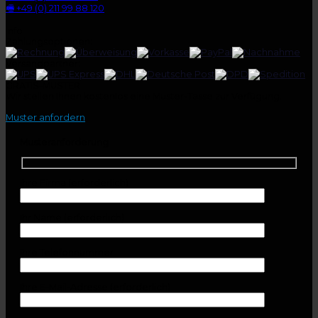
🖷 +49 (0) 211 99 88 120
Info
Zahlungsoptionen:
Versandpartner:
GRATIS-MUSTER
Wir stellen Ihnen kostenlos eine Muster-Tasse zur Verfügung.
Muster anfordern
Musteranforderung
Ihre Firma (erforderlich)
Ihr Name (erforderlich)
Ihre Telefonnummer
Ihre E-Mail-Adresse (erforderlich)