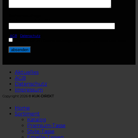
Sicherheitsfrage
Gegenteil von groß?
(
AGB
-
Datenschutz
)
Ich habe AGB und Datenschutzvorgaben gelesen und akzeptiere diese.
Aktuelles
AGB
Datenschutz
Impressum
Copyright 2026 ©
KUK-DIREKT
Home
Sortiment
Katalog
Premium-Tasse
Style-Tasse
Emaille-Tassen