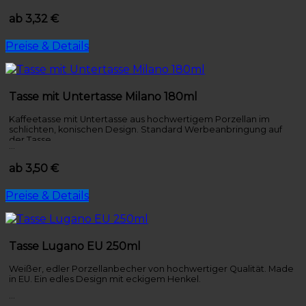
ist dreieckig. Der Becher hat eine große Druckfläche und die
Untertasse kann ebenfalls bedruckt werden. Made in Europe.
ab 3,32 €
Preise & Details
Tasse mit Untertasse Milano 180ml
Kaffeetasse mit Untertasse aus hochwertigem Porzellan im
schlichten, konischen Design. Standard Werbeanbringung auf
der Tasse.
…
ab 3,50 €
Preise & Details
Tasse Lugano EU 250ml
Weißer, edler Porzellanbecher von hochwertiger Qualität. Made
in EU. Ein edles Design mit eckigem Henkel.
…