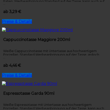
Italien. Werbeanbringung Standard auf der Tasse, kann auch auf
…
der Untertasse bedruckt werden.
ab 3,29 €
Preise & Details
Cappuccinotasse Maggiore 200ml
Weiße Cappuccinotasse mit Untertasse aus hochwertigem
Porzellan. Standard Werbeanbringung auf der Tasse, jedoch
…
auch auf der Untertasse möglich.
ab 4,46 €
Preise & Details
Espressotasse Garda 90ml
Weiße Espressotasse mit Untertasse aus hochwertigem
Porzellan. Standard Werbeanbringung auf der Tasse, kann auch