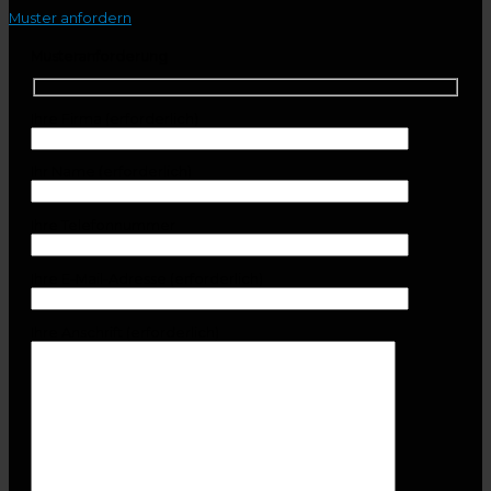
Muster anfordern
Musteranforderung
Ihre Firma (erforderlich)
Ihr Name (erforderlich)
Ihre Telefonnummer
Ihre E-Mail-Adresse (erforderlich)
Ihre Anschrift (erforderlich)