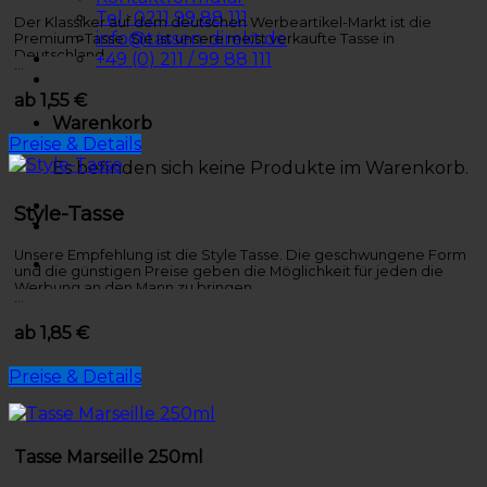
Tel.: 0211 99 88 111
Der Klassiker auf dem deutschen Werbeartikel-Markt ist die
info@tassen-direkt.de
Premium-Tasse. Sie ist unsere meist verkaufte Tasse in
Deutschland.
+49 (0) 211 / 99 88 111
…
ab 1,55 €
Warenkorb
Preise & Details
Es befinden sich keine Produkte im Warenkorb.
Style-Tasse
Unsere Empfehlung ist die Style Tasse. Die geschwungene Form
und die günstigen Preise geben die Möglichkeit für jeden die
Werbung an den Mann zu bringen.
…
ab 1,85 €
Preise & Details
Tasse Marseille 250ml