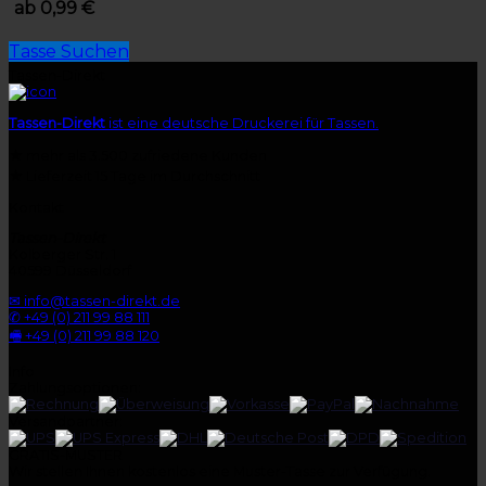
ab 0,99 €
Tasse Suchen
Tassen-Direkt
Tassen-Direkt
ist eine deutsche Druckerei für Tassen.
★
mehr als 3.500 zufriedene Kunden
★
Lieferzeit 15 Tage im Durchschnitt
Kontakt
Tassen-Direkt
Kolberger Str. 1
40599 Düsseldorf
✉ info@tassen-direkt.de
✆ +49 (0) 211 99 88 111
🖷 +49 (0) 211 99 88 120
Info
Zahlungsoptionen:
Versandpartner:
GRATIS-MUSTER
Wir stellen Ihnen kostenlos eine Muster-Tasse zur Verfügung.