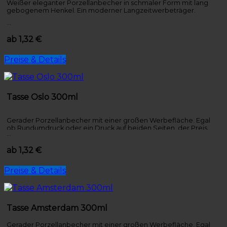
Weißer eleganter Porzellanbecher in schmaler Form mit lang
gebogenem Henkel. Ein moderner Langzeitwerbeträger.
…
ab 1,32 €
Preise & Details
Tasse Oslo 300ml
Gerader Porzellanbecher mit einer großen Werbefläche. Egal
ob Rundumdruck oder ein Druck auf beiden Seiten, der Preis
…
bleibt gleich.
ab 1,32 €
Preise & Details
Tasse Amsterdam 300ml
Gerader Porzellanbecher mit einer großen Werbefläche. Egal