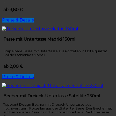
…
auf der Untertasse bedruckt werden.
ab 3,80 €
Preise & Details
Tasse mit Untertasse Madrid 130ml
Stapelbare Tasse mit Untertasse aus Porzellan in Hotelqualität.
Solides schlankes Modell.
…
ab 2,00 €
Preise & Details
Becher mit Dreieck-Untertasse Satellite 250ml
Toppoint Design Becher mit Dreieck-Untertasse aus
hochwertigem Porzellan aus der ‚Satellite‘ Serie. Der Becher hat
ein besonderes Design und läuft oben breit aus. Die Untertasse
…