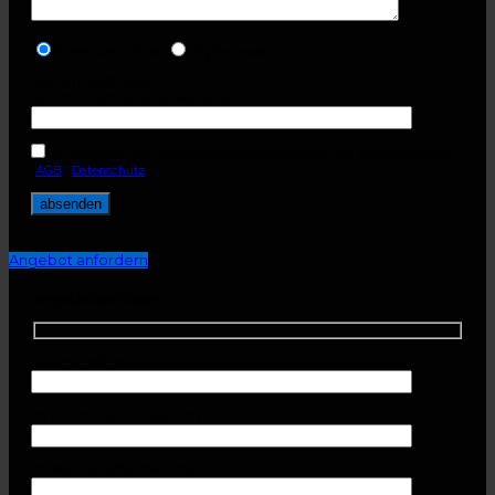
Premium-Tasse
Style-Tasse
Sicherheitsfrage
Übliche Farbe einer Banane
Ich habe AGB und Datenschutzvorgaben gelesen und akzeptiere diese.
(
AGB
-
Datenschutz
)
Angebot anfordern
Angebotsanfrage
Stückzahl/en
Ihre Firma (erforderlich)
Ihr Name (erforderlich)