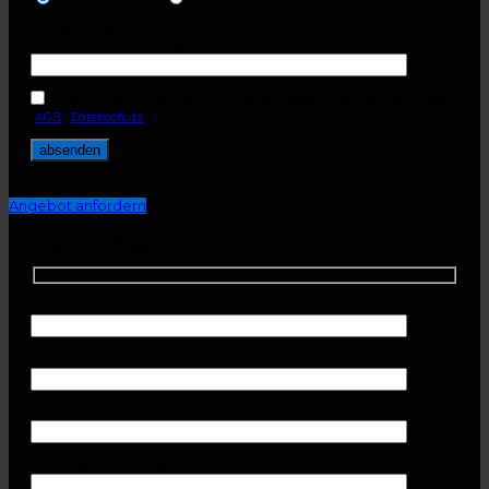
Sicherheitsfrage
Übliche Farbe einer Banane
Ich habe AGB und Datenschutzvorgaben gelesen und akzeptiere diese.
(
AGB
-
Datenschutz
)
Angebot anfordern
Angebotsanfrage
Stückzahl/en
Ihre Firma (erforderlich)
Ihr Name (erforderlich)
Ihre Telefonnummer