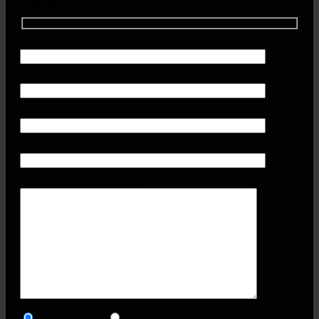
Musteranforderung
Ihre Firma (erforderlich)
Ihr Name (erforderlich)
Ihre Telefonnummer
Ihre E-Mail-Adresse (erforderlich)
Ihre Anschrift (erforderlich)
Premium-Tasse
Style-Tasse