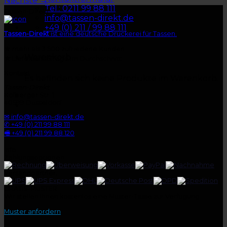
Nächste
→
Tel.: 0211 99 88 111
Tassen-Direkt
info@tassen-direkt.de
+49 (0) 211 / 99 88 111
Tassen-Direkt
ist eine deutsche Druckerei für Tassen.
★
mehr als 3.500 zufriedene Kunden
Warenkorb
★
Lieferzeit 15 Tage im Durchschnitt
Kontakt
Es befinden sich keine Produkte im Warenkorb.
Tassen-Direkt
Kolberger Str. 1
40599 Düsseldorf
✉ info@tassen-direkt.de
✆ +49 (0) 211 99 88 111
🖷 +49 (0) 211 99 88 120
Info
Zahlungsoptionen:
Versandpartner:
GRATIS-MUSTER
Wir stellen Ihnen kostenlos eine Muster-Tasse zur Verfügung.
Muster anfordern