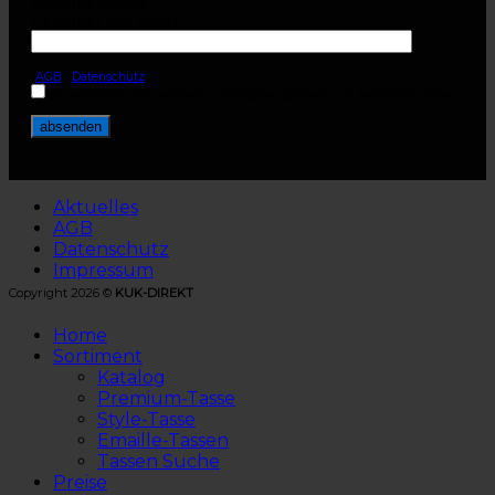
Sicherheitsfrage
Gegenteil von groß?
(
AGB
-
Datenschutz
)
Ich habe AGB und Datenschutzvorgaben gelesen und akzeptiere diese.
Aktuelles
AGB
Datenschutz
Impressum
Copyright 2026 ©
KUK-DIREKT
Home
Sortiment
Katalog
Premium-Tasse
Style-Tasse
Emaille-Tassen
Tassen Suche
Preise