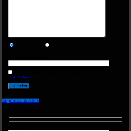
Premium-Tasse
Style-Tasse
Sicherheitsfrage
Erster Monat im Jahr
Ich habe AGB und Datenschutzvorgaben gelesen und akzeptiere diese.
(
AGB
-
Datenschutz
)
Angebot anfordern
Angebotsanfrage
Stückzahl/en