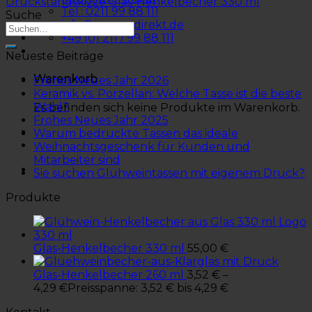
Druckstandskizze Glas-Henkelbecher 330 ml
Tel.: 0211 99 88 111
Suche
info@tassen-direkt.de
+49 (0) 211 / 99 88 111
Neueste Beiträge
Warenkorb
Frohes Neues Jahr 2026
Keramik vs. Porzellan: Welche Tasse ist die beste
Wahl?
Es befinden sich keine Produkte im Warenkorb.
Frohes Neues Jahr 2025
Warum bedruckte Tassen das ideale
Weihnachtsgeschenk für Kunden und
Mitarbeiter sind
Sie suchen Glühweintassen mit eigenem Druck?
Produkte
Glas-Henkelbecher 330 ml
55,00
€
Glas-Henkelbecher 260 ml
3,52
€
–
4,29
€
Preisspanne: 3,52 € bis 4,29 €