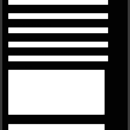
Ihre Firma (erforderlich)
Ihr Name (erforderlich)
Ihre Telefonnummer
Ihre E-Mail-Adresse (erforderlich)
Ihre Anschrift
Zusätzliche Angaben