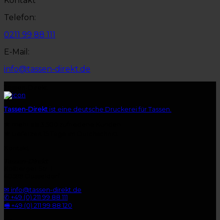
Kontakt
Telefon:
0211 99 88 111
E-Mail:
info@tassen-direkt.de
Tassen-Direkt
Tassen-Direkt
ist eine deutsche Druckerei für Tassen.
★
mehr als 3.500 zufriedene Kunden
★
Lieferzeit 15 Tage im Durchschnitt
Kontakt
Tassen-Direkt
Kolberger Str. 1
40599 Düsseldorf
✉ info@tassen-direkt.de
✆ +49 (0) 211 99 88 111
🖷 +49 (0) 211 99 88 120