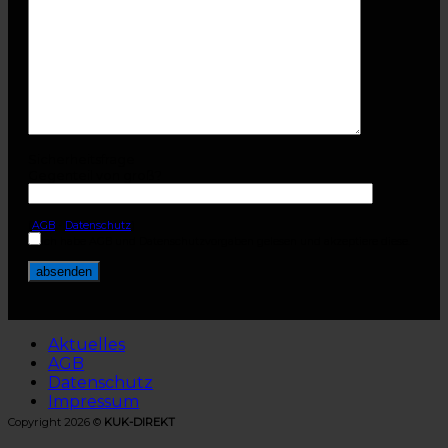
Sicherheitsfrage
Gegenteil von groß?
(
AGB
-
Datenschutz
)
Ich habe AGB und Datenschutzvorgaben gelesen und akzeptiere diese.
Aktuelles
AGB
Datenschutz
Impressum
Copyright 2026 ©
KUK-DIREKT