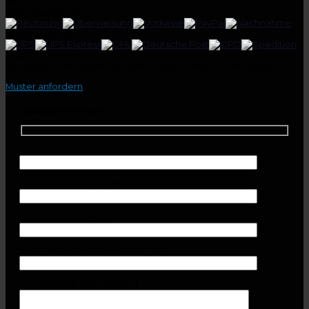
Info
Zahlungsoptionen:
Versandpartner:
GRATIS-MUSTER
Wir stellen Ihnen kostenlos eine Muster-Tasse zur Verfügung.
Muster anfordern
Musteranforderung
Ihre Firma (erforderlich)
Ihr Name (erforderlich)
Ihre Telefonnummer
Ihre E-Mail-Adresse (erforderlich)
Ihre Anschrift (erforderlich)