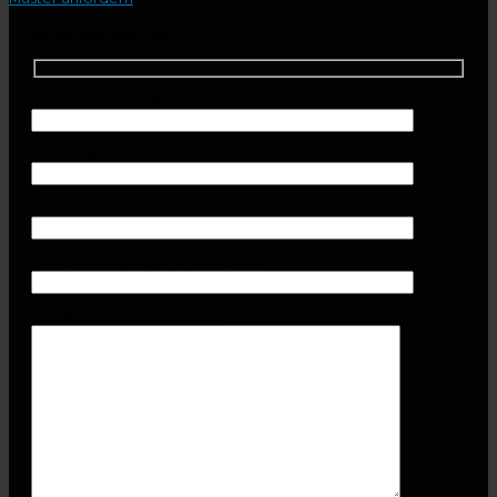
Musteranforderung
Ihre Firma (erforderlich)
Ihr Name (erforderlich)
Ihre Telefonnummer
Ihre E-Mail-Adresse (erforderlich)
Ihre Anschrift (erforderlich)