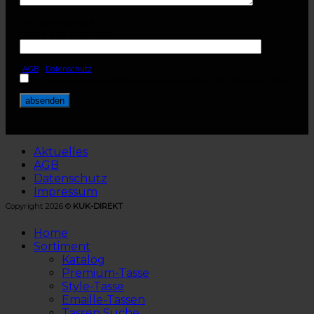
Sicherheitsfrage
Farbe des Himmels?
(
AGB
-
Datenschutz
)
Ich habe AGB und Datenschutzvorgaben gelesen und akzeptiere diese.
Aktuelles
AGB
Datenschutz
Impressum
Copyright 2026 ©
KUK-DIREKT
Home
Sortiment
Katalog
Premium-Tasse
Style-Tasse
Emaille-Tassen
Tassen Suche