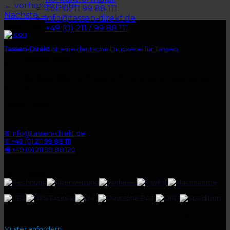
←
vorherige Seite
Tel.: 0211 99 88 111
Nächste
→
info@tassen-direkt.de
Tassen-Direkt
+49 (0) 211 / 99 88 111
Tassen-Direkt
ist eine deutsche Druckerei für Tassen.
Warenkorb
★
mehr als 3.500 zufriedene Kunden
★
Lieferzeit 15 Tage im Durchschnitt
Es befinden sich keine Produkte im Warenkorb.
Kontakt
Tassen-Direkt
Kolberger Str. 1
40599 Düsseldorf
✉ info@tassen-direkt.de
✆ +49 (0) 211 99 88 111
🖷 +49 (0) 211 99 88 120
Info
Zahlungsoptionen:
Versandpartner:
GRATIS-MUSTER
Wir stellen Ihnen kostenlos eine Muster-Tasse zur Verfügung.
Muster anfordern