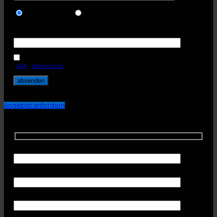
Premium-Tasse
Style-Tasse
Sicherheitsfrage
Erster Monat im Jahr
Ich habe AGB und Datenschutzvorgaben gelesen und akzeptiere diese.
(
AGB
-
Datenschutz
)
Angebot anfordern
Angebotsanfrage
Stückzahl/en
Ihre Firma (erforderlich)
Ihr Name (erforderlich)