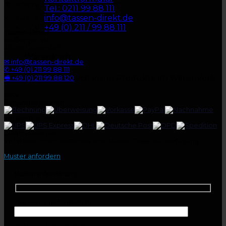
★
Lieferzeit 15 Tage im Durchschnitt
Tel.: 0211 99 88 111
info@tassen-direkt.de
Kontakt
+49 (0) 211 / 99 88 111
Tassen-Direkt
Kolberger Str. 1
40599 Düsseldorf
Warenkorb
✉ info@tassen-direkt.de
✆ +49 (0) 211 99 88 111
Es befinden sich keine Produkte im Warenkorb.
🖷 +49 (0) 211 99 88 120
Info
Zahlungsoptionen:
Versandpartner:
GRATIS-MUSTER
Wir stellen Ihnen kostenlos eine Muster-Tasse zur Verfügung.
Muster anfordern
Musteranforderung
Ihre Firma (erforderlich)