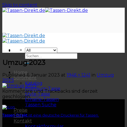
Skip to content
Umzug 2023
Home
Published
6. Januar 2023
at
1946 × 1241
in
Umzug
Sortiment
2023
Katalog
Premium-Tasse
Kommentare und Trackbacks sind derzeit
Style-Tasse
geschlossen.
Emaille-Tassen
Tassen-Direkt
Tassen Suche
Preise
FAQ
Tassen-Direkt
ist eine deutsche Druckerei für Tassen.
Kontakt
★
mehr als 3.500 zufriedene Kunden
Kontaktformular