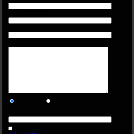
Ihr Name (erforderlich)
Ihre Telefonnummer
Ihre E-Mail-Adresse (erforderlich)
Ihre Anschrift (erforderlich)
Premium-Tasse
Style-Tasse
Sicherheitsfrage
Hauptstadt von Deutschland?
Ich habe AGB und Datenschutzvorgaben gelesen und akzeptiere diese.
(
AGB
-
Datenschutz
)