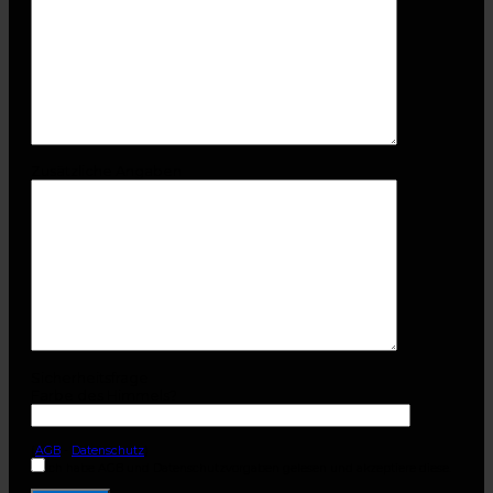
Zusätzliche Angaben
Sicherheitsfrage
Farbe des Himmels?
(
AGB
-
Datenschutz
)
Ich habe AGB und Datenschutzvorgaben gelesen und akzeptiere diese.